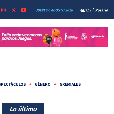
JUEVES 6 AGOSTO 2026
12.2
C
Rosario
SPECTÁCULOS
GÉNERO
GREMIALES
⠀Lo último⠀