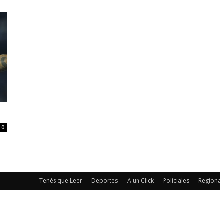
0
Tenés que Leer
Deportes
A un Click
Policiales
Regiona