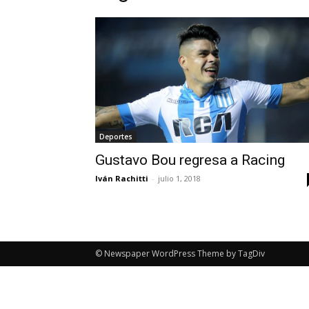
Deportes
Gustavo Bou regresa a Racing
Iván Rachitti
-
julio 1, 2018
© Newspaper WordPress Theme by TagDiv