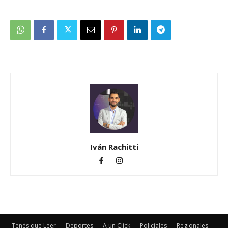
Iván Rachitti
Tenés que Leer
Deportes
A un Click
Policiales
Regionales