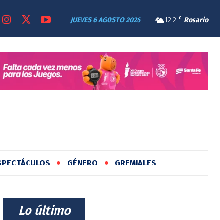
JUEVES 6 AGOSTO 2026
12.2
C
Rosario
SPECTÁCULOS
GÉNERO
GREMIALES
⠀Lo último⠀