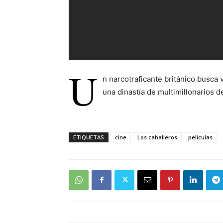
U
n narcotraficante británico busca
una dinastía de multimillonarios 
ETIQUETAS
cine
Los caballeros
películas