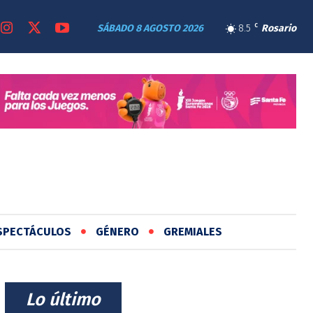
SÁBADO 8 AGOSTO 2026
8.5
C
Rosario
SPECTÁCULOS
GÉNERO
GREMIALES
⠀Lo último⠀