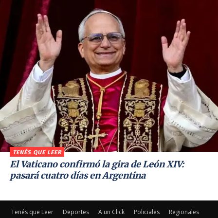
TENÉS QUE LEER
El Vaticano confirmó la gira de León XIV:
pasará cuatro días en Argentina
Tenés que Leer
Deportes
A un Click
Policiales
Regionales