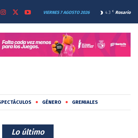
VIERNES 7 AGOSTO 2026
4.3
C
Rosario
SPECTÁCULOS
GÉNERO
GREMIALES
⠀Lo último⠀