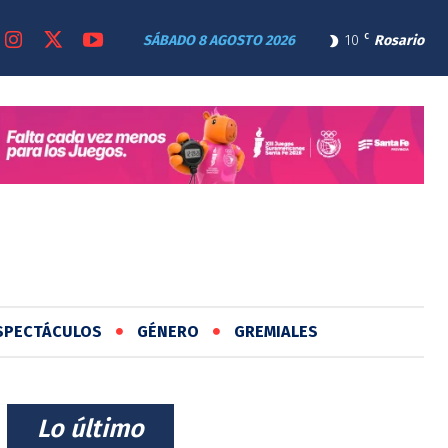
SÁBADO 8 AGOSTO 2026
10
C
Rosario
SPECTÁCULOS
GÉNERO
GREMIALES
⠀Lo último⠀