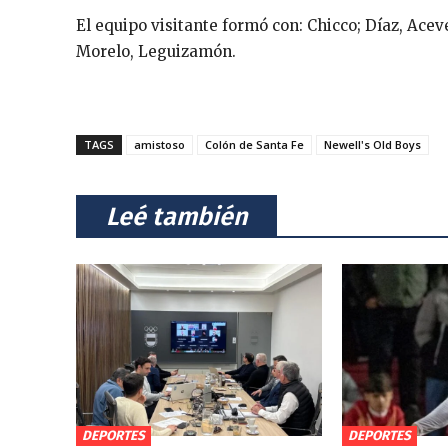
El equipo visitante formó con: Chicco; Díaz, Aceved
Morelo, Leguizamón.
TAGS
amistoso
Colón de Santa Fe
Newell's Old Boys
⠀Leé también⠀
DEPORTES
DEPORTES