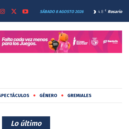
SÁBADO 8 AGOSTO 2026
4.8
C
Rosario
SPECTÁCULOS
GÉNERO
GREMIALES
⠀Lo último⠀