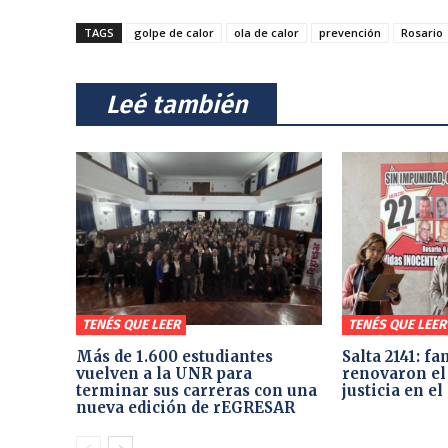
TAGS
golpe de calor
ola de calor
prevención
Rosario
⠀Leé también⠀
TENÉS QUE LEER
TENÉS QUE LEER
Más de 1.600 estudiantes
Salta 2141: fa
vuelven a la UNR para
renovaron el
terminar sus carreras con una
justicia en e
nueva edición de rEGRESAR