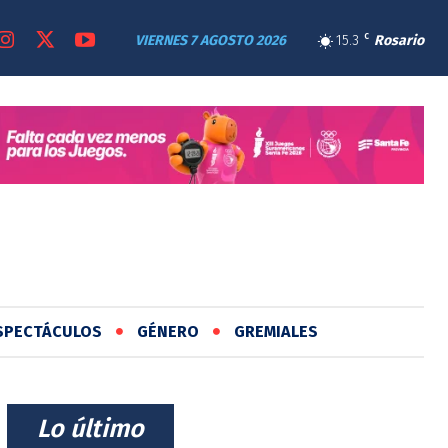
VIERNES 7 AGOSTO 2026
15.3
C
Rosario
SPECTÁCULOS
GÉNERO
GREMIALES
⠀Lo último⠀