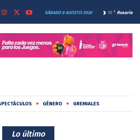
SÁBADO 8 AGOSTO 2026
10
C
Rosario
SPECTÁCULOS
GÉNERO
GREMIALES
⠀Lo último⠀