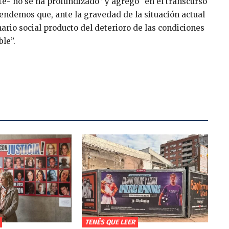
te- no se ha profundizado” y agregó “en el transcurso
endemos que, ante la gravedad de la situación actual
nario social producto del deterioro de las condiciones
le”.
TENÉS QUE LEER