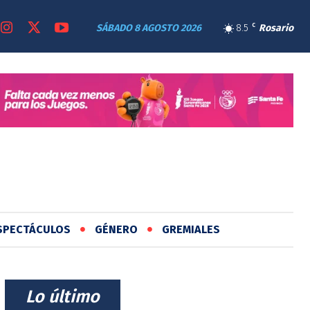
SÁBADO 8 AGOSTO 2026
8.5
C
Rosario
SPECTÁCULOS
GÉNERO
GREMIALES
⠀Lo último⠀