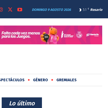
DOMINGO 9 AGOSTO 2026
5.1
C
Rosario
SPECTÁCULOS
GÉNERO
GREMIALES
⠀Lo último⠀