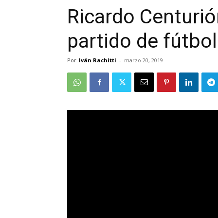
Ricardo Centurió
partido de fútbol
Por
Iván Rachitti
-
marzo 20, 2019