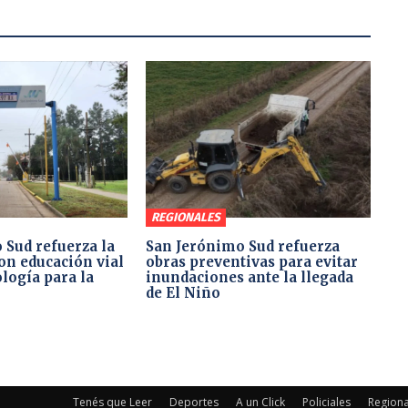
REGIONALES
 Sud refuerza la
San Jerónimo Sud refuerza
on educación vial
obras preventivas para evitar
logía para la
inundaciones ante la llegada
de El Niño
Tenés que Leer
Deportes
A un Click
Policiales
Regiona