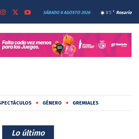
SÁBADO 8 AGOSTO 2026
8.5
C
Rosario
SPECTÁCULOS
GÉNERO
GREMIALES
⠀Lo último⠀