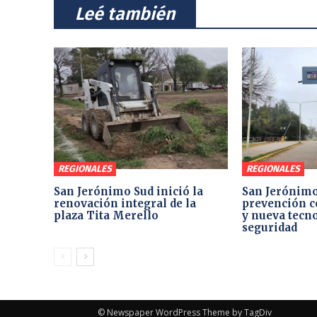
⠀Leé también⠀
REGIONALES
REGIONALES
San Jerónimo Sud inició la
San Jerónimo
renovación integral de la
prevención c
plaza Tita Merello
y nueva tecno
seguridad
© Newspaper WordPress Theme by TagDiv