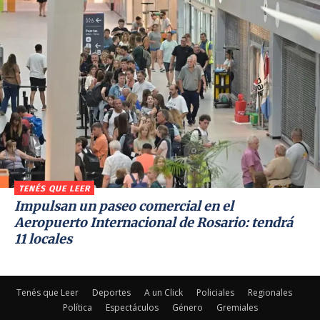
TENÉS QUE LEER
Impulsan un paseo comercial en el
Aeropuerto Internacional de Rosario: tendrá
11 locales
Tenés que Leer
Deportes
A un Click
Policiales
Regionales
Política
Espectáculos
Género
Gremiales