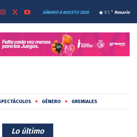
SÁBADO 8 AGOSTO 2026
8.5
C
Rosario
SPECTÁCULOS
GÉNERO
GREMIALES
⠀Lo último⠀