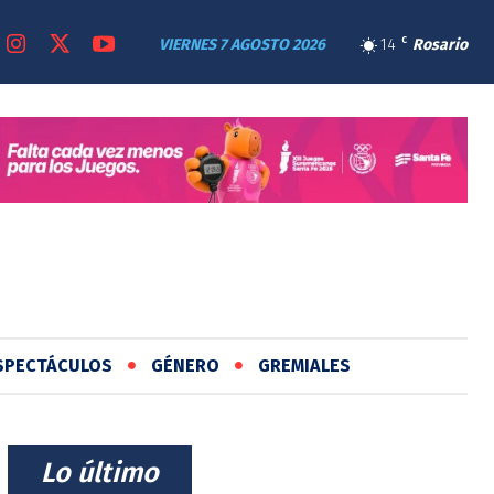
VIERNES 7 AGOSTO 2026
14
C
Rosario
SPECTÁCULOS
GÉNERO
GREMIALES
⠀Lo último⠀