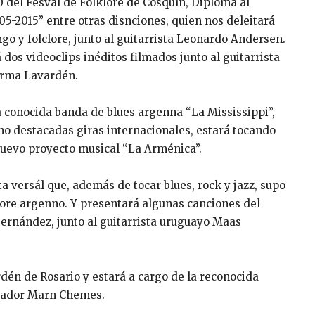
 del Fesval de Folklore de Cosquín, Diploma al
-2015” entre otras disnciones, quien nos deleitará
go y folclore, junto al guitarrista Leonardo Andersen.
os videoclips inéditos filmados junto al guitarrista
forma Lavardén.
 conocida banda de blues argenna “La Mississippi”,
ho destacadas giras internacionales, estará tocando
nuevo proyecto musical “La Arménica”.
ta versál que, además de tocar blues, rock y jazz, supo
clore argenno. Y presentará algunas canciones del
ernández, junto al guitarrista uruguayo Maas
dén de Rosario y estará a cargo de la reconocida
izador Marn Chemes.