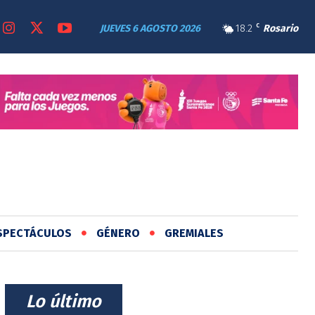
JUEVES 6 AGOSTO 2026
18.2
C
Rosario
SPECTÁCULOS
GÉNERO
GREMIALES
⠀Lo último⠀