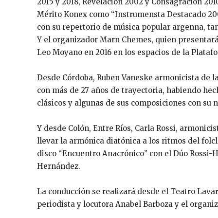
2015 y 2018, Revelación 2002 y Consagración 2010
Mérito Konex como “Instrumensta Destacado 2005
con su repertorio de música popular argenna, tan
Y el organizador Marn Chemes, quien presentará d
Leo Moyano en 2016 en los espacios de la Plata
Desde Córdoba, Ruben Vaneske armonicista de la
con más de 27 años de trayectoria, habiendo hec
clásicos y algunas de sus composiciones con su 
Y desde Colón, Entre Ríos, Carla Rossi, armonicis
llevar la armónica diatónica a los ritmos del fol
disco “Encuentro Anacrónico” con el Dúo Rossi-H
Hernández.
La conducción se realizará desde el Teatro Lavar
periodista y locutora Anabel Barboza y el organ