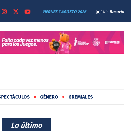
VIERNES 7 AGOSTO 2026
14
C
Rosario
SPECTÁCULOS
GÉNERO
GREMIALES
⠀Lo último⠀