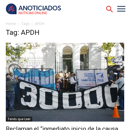
Home
Tags
APDH
Tag: APDH
Tenés que Leer
Reclaman el “inmediato inicio de la causa