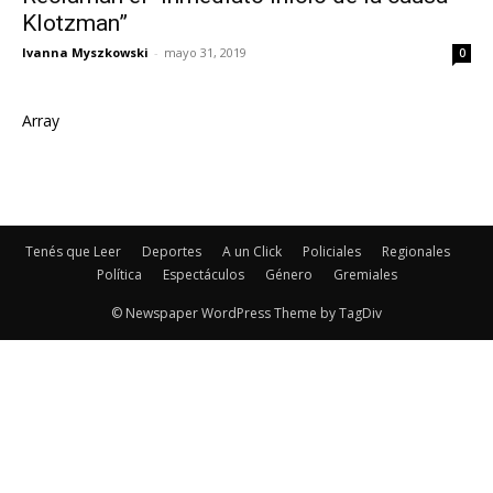
Klotzman”
Ivanna Myszkowski
-
mayo 31, 2019
0
Array
Tenés que Leer
Deportes
A un Click
Policiales
Regionales
Política
Espectáculos
Género
Gremiales
© Newspaper WordPress Theme by TagDiv