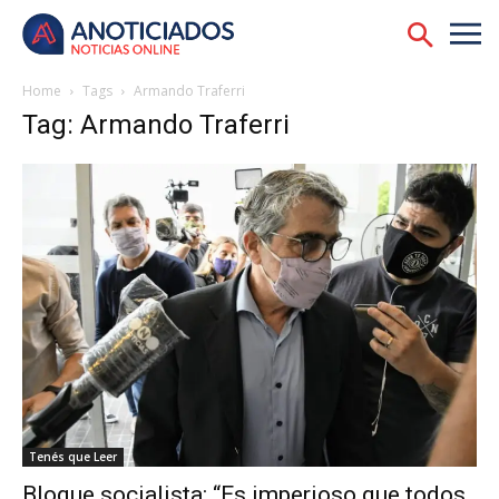
Home
Tags
Armando Traferri
Tag: Armando Traferri
Tenés que Leer
Bloque socialista: “Es imperioso que todos