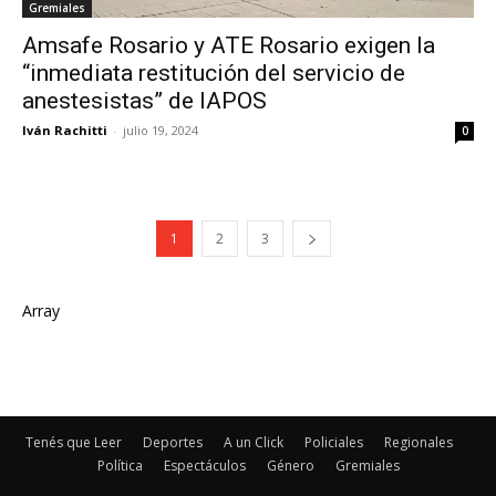
Gremiales
Amsafe Rosario y ATE Rosario exigen la
“inmediata restitución del servicio de
anestesistas” de IAPOS
Iván Rachitti
-
julio 19, 2024
0
1
2
3
Array
Tenés que Leer
Deportes
A un Click
Policiales
Regionales
Política
Espectáculos
Género
Gremiales