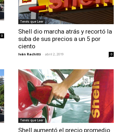
Tenés que Leer
Shell dio marcha atrás y recortó la
0
suba de sus precios a un 5 por
ciento
Iván Rachitti
-
abril 2, 2019
0
Tenés que Leer
Shell aumentó el precio promedio