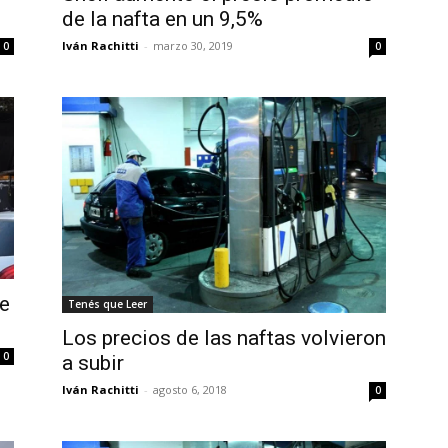
de la nafta en un 9,5%
Iván Rachitti
-
marzo 30, 2019
0
0
e
Tenés que Leer
Los precios de las naftas volvieron
0
a subir
Iván Rachitti
-
agosto 6, 2018
0