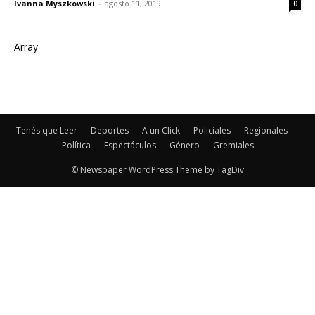
Ivanna Myszkowski
-
agosto 11, 2019
0
Array
Tenés que Leer
Deportes
A un Click
Policiales
Regionales
Política
Espectáculos
Género
Gremiales
© Newspaper WordPress Theme by TagDiv