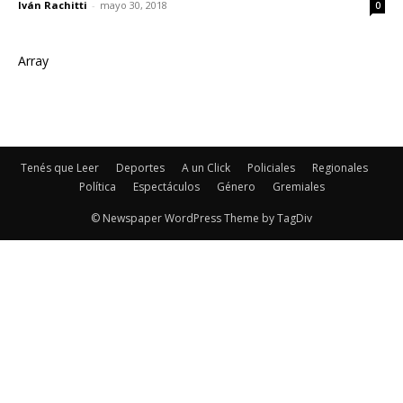
Iván Rachitti
-
mayo 30, 2018
0
Array
Tenés que Leer
Deportes
A un Click
Policiales
Regionales
Política
Espectáculos
Género
Gremiales
© Newspaper WordPress Theme by TagDiv