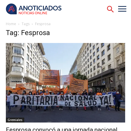
Home
Tags
Fesprosa
Tag: Fesprosa
Gremiales
Fesprosa convocó a una jornada nacional