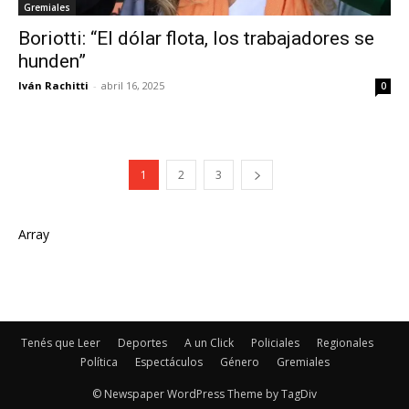
Gremiales
Boriotti: “El dólar flota, los trabajadores se
hunden”
Iván Rachitti
-
abril 16, 2025
0
1
2
3
Array
Tenés que Leer
Deportes
A un Click
Policiales
Regionales
Política
Espectáculos
Género
Gremiales
© Newspaper WordPress Theme by TagDiv