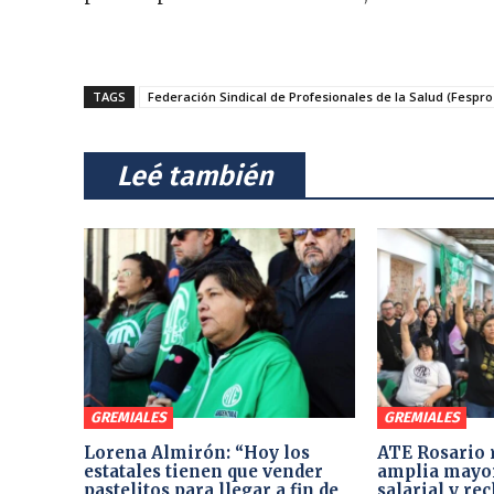
TAGS
Federación Sindical de Profesionales de la Salud (Fespro
⠀Leé también⠀
GREMIALES
GREMIALES
Lorena Almirón: “Hoy los
ATE Rosario 
estatales tienen que vender
amplia mayor
pastelitos para llegar a fin de
salarial y re