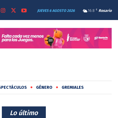
JUEVES 6 AGOSTO 2026
16.8
C
Rosario
SPECTÁCULOS
GÉNERO
GREMIALES
⠀Lo último⠀