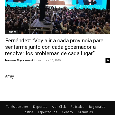
Política
Fernández: “Voy a ir a cada provincia para
sentarme junto con cada gobernador a
resolver los problemas de cada lugar”
Ivanna Myszkowski
-
octubre 15, 2019
0
Array
Tenés que Leer
Deportes
A un Click
Policiales
Regionales
Política
Espectáculos
Género
Gremiales