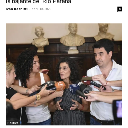
la bajante del Rió Paraná
Iván Rachitti
-
abril 10, 2020
0
Política