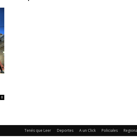
0
Tenés que Leer
Deportes
A un Click
Policiales
Regiona