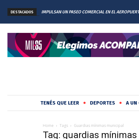
IMPULSAN UN PASEO COMERCIAL EN EL AEROPUER
DESTACADOS
INTERNACIONAL DE ROSARIO: TENDRÁ 11 LOCALES
TENÉS QUE LEER
DEPORTES
A UN 
Home
Tags
Guardias mínimas municipal
Tag: guardias mínimas