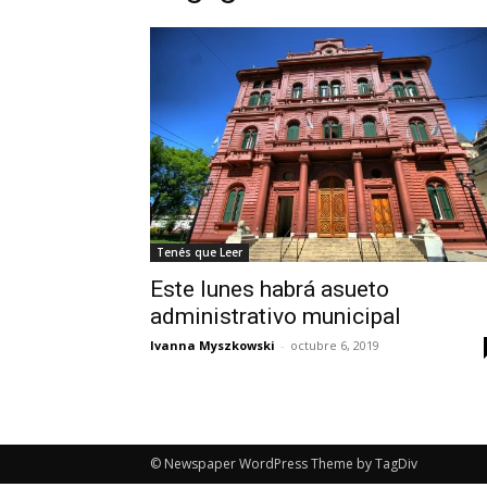
Tenés que Leer
Este lunes habrá asueto
administrativo municipal
Ivanna Myszkowski
-
octubre 6, 2019
© Newspaper WordPress Theme by TagDiv