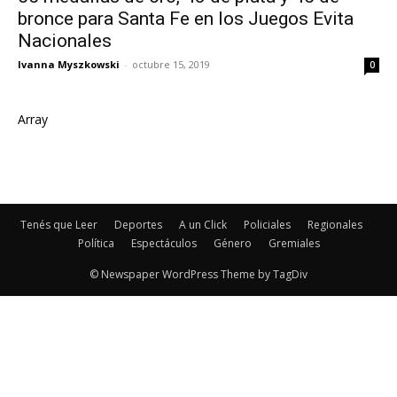
bronce para Santa Fe en los Juegos Evita
Nacionales
Ivanna Myszkowski
-
octubre 15, 2019
0
Array
Tenés que Leer
Deportes
A un Click
Policiales
Regionales
Política
Espectáculos
Género
Gremiales
© Newspaper WordPress Theme by TagDiv