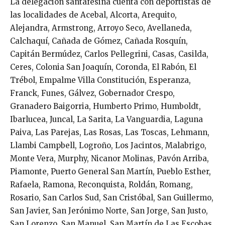
La delegación santafesina cuenta con deportistas de
las localidades de Acebal, Alcorta, Arequito,
Alejandra, Armstrong, Arroyo Seco, Avellaneda,
Calchaquí, Cañada de Gómez, Cañada Rosquín,
Capitán Bermúdez, Carlos Pellegrini, Casas, Casilda,
Ceres, Colonia San Joaquín, Coronda, El Rabón, El
Trébol, Empalme Villa Constitución, Esperanza,
Franck, Funes, Gálvez, Gobernador Crespo,
Granadero Baigorria, Humberto Primo, Humboldt,
Ibarlucea, Juncal, La Sarita, La Vanguardia, Laguna
Paiva, Las Parejas, Las Rosas, Las Toscas, Lehmann,
Llambi Campbell, Logroño, Los Jacintos, Malabrigo,
Monte Vera, Murphy, Nicanor Molinas, Pavón Arriba,
Piamonte, Puerto General San Martín, Pueblo Esther,
Rafaela, Ramona, Reconquista, Roldán, Romang,
Rosario, San Carlos Sud, San Cristóbal, San Guillermo,
San Javier, San Jerónimo Norte, San Jorge, San Justo,
San Lorenzo, San Manuel, San Martín de Las Escobas,