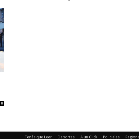
0
Tenés que Leer
Deportes
A un Click
Policiales
Regiona