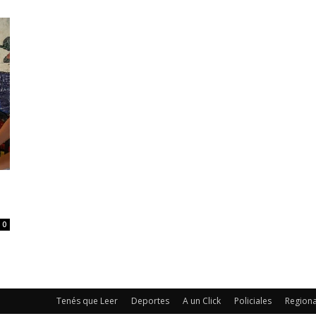
0
Tenés que Leer
Deportes
A un Click
Policiales
Regiona