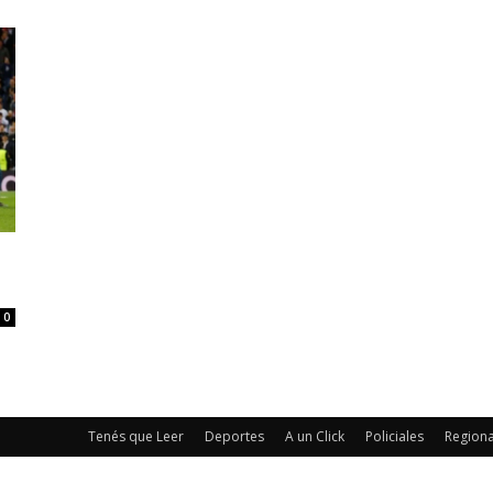
0
Tenés que Leer
Deportes
A un Click
Policiales
Regiona