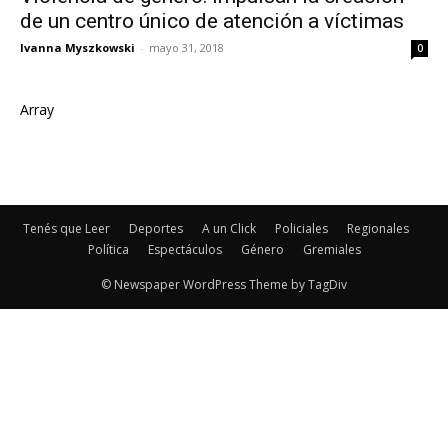
de un centro único de atención a víctimas
Ivanna Myszkowski
-
mayo 31, 2018
0
Array
Tenés que Leer
Deportes
A un Click
Policiales
Regionales
Política
Espectáculos
Género
Gremiales
© Newspaper WordPress Theme by TagDiv