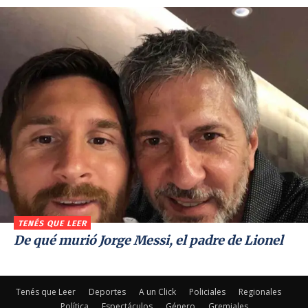
TENÉS QUE LEER
De qué murió Jorge Messi, el padre de Lionel
Tenés que Leer
Deportes
A un Click
Policiales
Regionales
Política
Espectáculos
Género
Gremiales