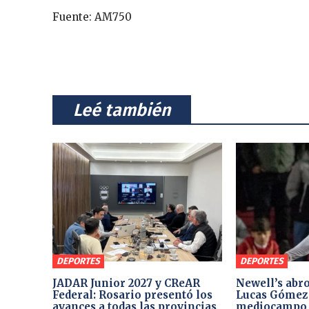
Fuente: AM750
⠀Leé también⠀
DEPORTES
DEPORTES
JADAR Junior 2027 y CReAR
Newell’s abro
Federal: Rosario presentó los
Lucas Gómez 
avances a todas las provincias
mediocampo