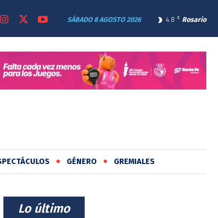
SÁBADO 8 AGOSTO 2026
4.8
C
Rosario
SPECTÁCULOS
GÉNERO
GREMIALES
⠀Lo último⠀