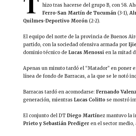
T
hizo tras hacerse del grupo B, con 58. A
Ferro-San Martín de Tucumán
(3-1),
Al
Quilmes-Deportivo Morón
(2-2).
El equipo del norte de la provincia de Buenos Air
partido, con la sociedad ofensiva armada por
Iji
dominio técnico de
Lucas Menossi
en la mitad d
Apenas un minuto tardó el “Matador” en poner e
línea de fondo de Barracas, a la que se le notó i
Barracas tardó en acomodarse:
Fernando Valenz
generación, mientras
Lucas Colitto
se mostró im
El conjunto del DT
Diego Martín
ez mantuvo la i
Prieto y Sebastián Prediger
en el sector medio,