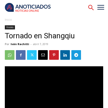
Inicio
Virales
Tornado en Shangqiu
Por
Iván Rachitti
-
abril 7, 2019