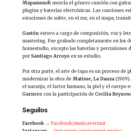
Mapamundi
mezcla el género canción con guitar
plugins y baterías electrónicas. Las canciones es
estaciones de subte, en el sur, en el mapa, transi
Gastón
estuvo a cargo de composición, voz y let
mastering. Fue grabado completamente en los de
homestudio, excepto las baterías y percusiones d
por
Santiago Arroyo
en su estudio.
Por otra parte, el arte de tapa es un proceso de pi
modernizar la obra de
Matisse, La Danza
(1909).
el naranja, el factor humano, la piel y el cuerp
Garnero
con la participación de
Cecilia Reynos
Seguilos
Facebook
→
Facebook/musicavermut
Instagram
→
Instagram.com/vermut.musica