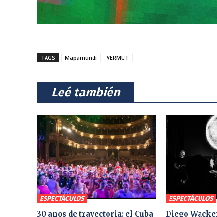
TAGS
Mapamundi
VERMUT
⠀Leé también⠀
ESPECTÁCULOS
ESPECTÁCULOS
30 años de trayectoria: el Cuba
Diego Wacker