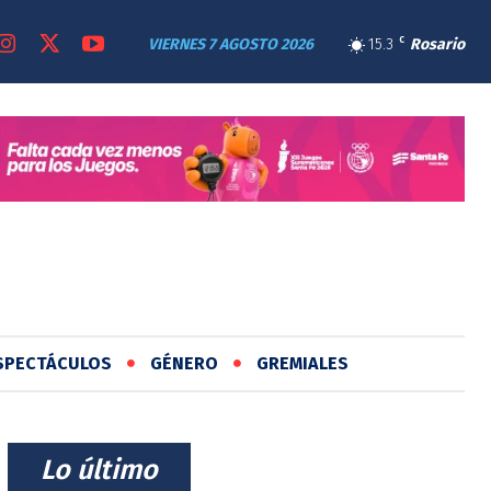
VIERNES 7 AGOSTO 2026
15.3
C
Rosario
SPECTÁCULOS
GÉNERO
GREMIALES
⠀Lo último⠀