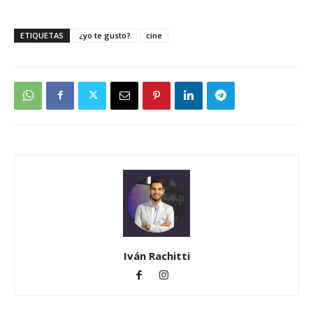
ETIQUETAS
¿yo te gusto?
cine
Iván Rachitti