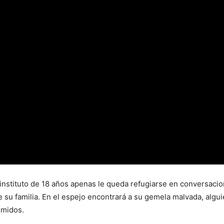
e instituto de 18 años apenas le queda refugiarse en conversacion
 su familia. En el espejo encontrará a su gemela malvada, algui
imidos.