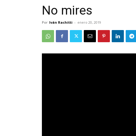
No mires
Por
Iván Rachitti
-
enero 20, 2019