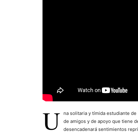
U
na solitaria y tímida estudiante d
de amigos y de apoyo que tiene de
desencadenará sentimientos repr