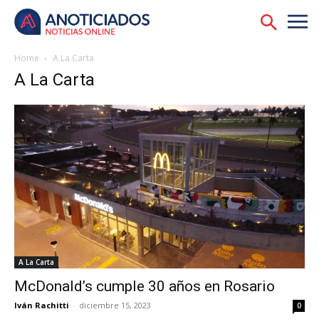
Home
A La Carta
A La Carta
A La Carta
McDonald’s cumple 30 años en Rosario
Iván Rachitti
-
diciembre 15, 2023
0