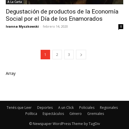
A La Carta
Degustación de productos de la Economía
Social por el Día de los Enamorados
Ivanna Myszkowski
-
febrero 14, 2020
0
1
2
3
Array
Tenés que Leer
Deportes
A un Click
Policiales
Regionales
Política
Espectáculos
Género
Gremiales
© Newspaper WordPress Theme by TagDiv