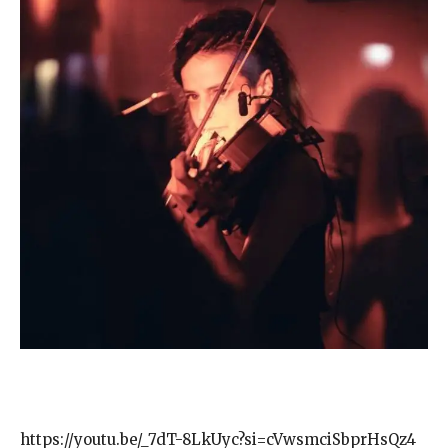
https://youtu.be/_7dT-8LkUyc?si=cVwsmciSbprHsQz4