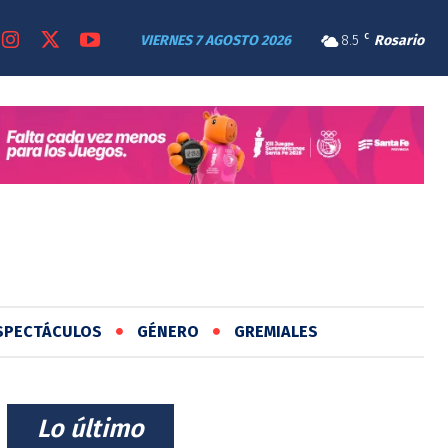
VIERNES 7 AGOSTO 2026
8.5
C
Rosario
SPECTÁCULOS
GÉNERO
GREMIALES
⠀Lo último⠀