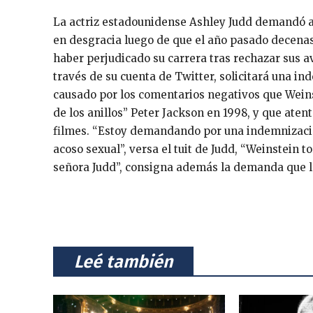
La actriz estadounidense Ashley Judd demandó a
en desgracia luego de que el año pasado decenas
haber perjudicado su carrera tras rechazar sus a
través de su cuenta de Twitter, solicitará una i
causado por los comentarios negativos que Weinste
de los anillos” Peter Jackson en 1998, y que aten
filmes. “Estoy demandando por una indemnizació
acoso sexual”, versa el tuit de Judd, “Weinstein t
señora Judd”, consigna además la demanda que la 
⠀Leé también⠀