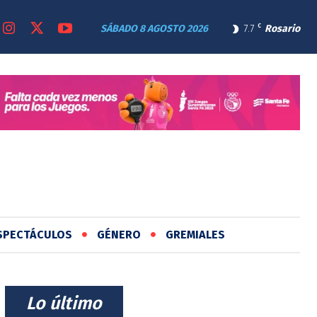
SÁBADO 8 AGOSTO 2026
7.7
C
Rosario
SPECTÁCULOS
GÉNERO
GREMIALES
⠀Lo último⠀