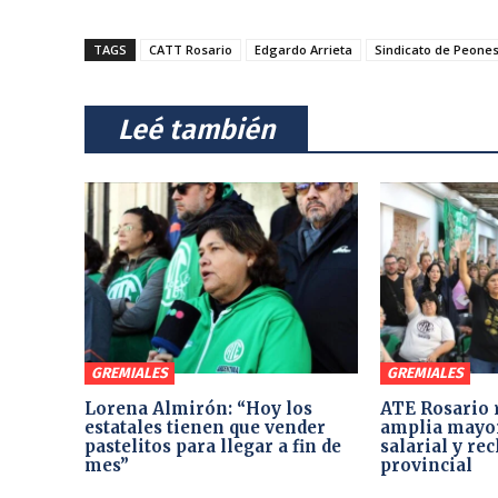
TAGS
CATT Rosario
Edgardo Arrieta
Sindicato de Peones
⠀Leé también⠀
GREMIALES
GREMIALES
Lorena Almirón: “Hoy los
ATE Rosario 
estatales tienen que vender
amplia mayor
pastelitos para llegar a fin de
salarial y re
mes”
provincial