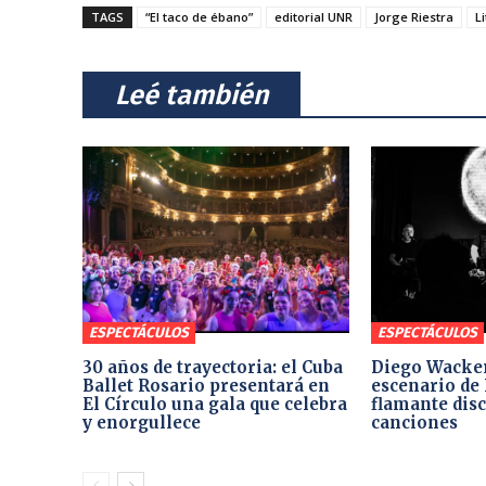
TAGS
“El taco de ébano”
editorial UNR
Jorge Riestra
L
⠀Leé también⠀
ESPECTÁCULOS
ESPECTÁCULOS
30 años de trayectoria: el Cuba
Diego Wacker
Ballet Rosario presentará en
escenario de 
El Círculo una gala que celebra
flamante dis
y enorgullece
canciones