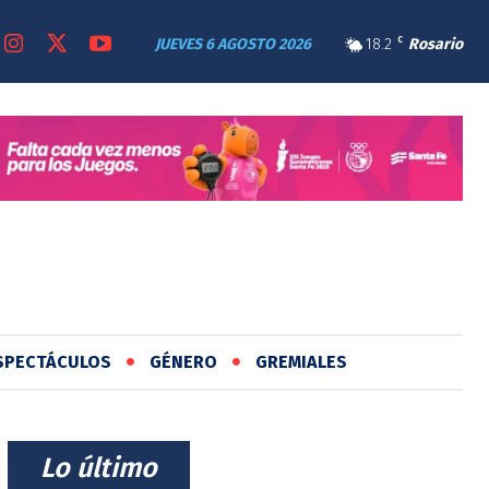
JUEVES 6 AGOSTO 2026
18.2
C
Rosario
SPECTÁCULOS
GÉNERO
GREMIALES
⠀Lo último⠀