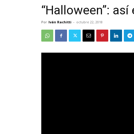
“Halloween”: así 
Por
Iván Rachitti
-
octubre 22, 2018