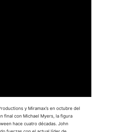
Productions y Miramax’s en octubre del
n final con Michael Myers, la figura
oween hace cuatro décadas. John
do fuerzas con el actual líder de