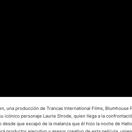
en, una producción de Trancas International Films, Blumhouse 
u icónico personaje Laurie Strode, quien llega a la confrontació
 desde que escapó de la matanza que él hizo la noche de Hall
á productor ejecutivo y asesor creativo de esta película, unien