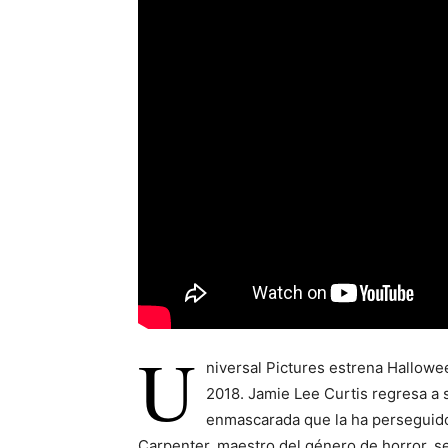
U
niversal Pictures estrena Hallowe
2018. Jamie Lee Curtis regresa a s
enmascarada que la ha perseguido
Carpenter, maestro del género de horror, ser