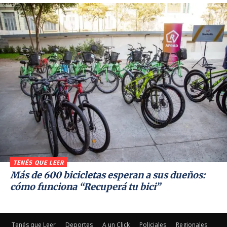
TENÉS QUE LEER
Más de 600 bicicletas esperan a sus dueños:
cómo funciona “Recuperá tu bici”
Tenés que Leer
Deportes
A un Click
Policiales
Regionales